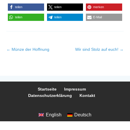
teilen
teilen
merken
teilen
teilen
E-Mail
←
Münze der Hoffnung
Wir sind Stolz auf euch!
→
Startseite
Impressum
Datenschutzerklärung
Kontakt
English
Deutsch